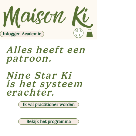
ME
Inloggen Academie
NU
Alles heeft een
patroon.
Nine Star Ki
is het systeem
erachter.
Ik wil practitioner worden
Bekijk het programma