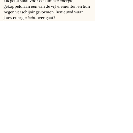
Elk getal staat voor een unieke energie,
gekoppeld aan een van de vijf elementen en hun
negen verschijningsvormen. Benieuwd waar
jouw energie écht over gaat?
Ontdek
hier
de 9 verschijningsvormen van Nine
Star Ki
Wie ben jij? Wat drijft je? En hoe beweeg jij door
het leven?
nieuwe energie
Wist je dat jouw energie ook bepaalt
hoe jouw huis voor jou kan werken?
Ontdek wat dat betekent voor jouw
specifieke situatie,
boek een
Maison Ki Express
.