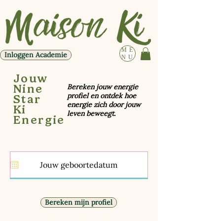
ME
Inloggen Academie
NU
Jouw
Nine
Bereken jouw energie
profiel en ontdek hoe
Star
energie zich door jouw
Ki
leven beweegt.
Energie
Bereken mijn profiel