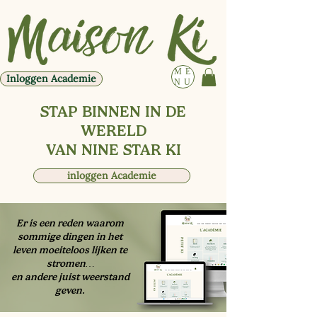
ME
Inloggen Academie
NU
STAP BINNEN IN DE
WERELD
VAN NINE STAR KI
inloggen Academie
​​Er is een reden waarom
sommige dingen in het
leven moeiteloos lijken te
stromen…
en andere juist weerstand
geven.