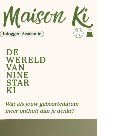
ME
Inloggen Academie
NU
DE
WERELD
VAN
NINE
STAR
KI
Wat als jouw geboortedatum
meer onthult dan je denkt?