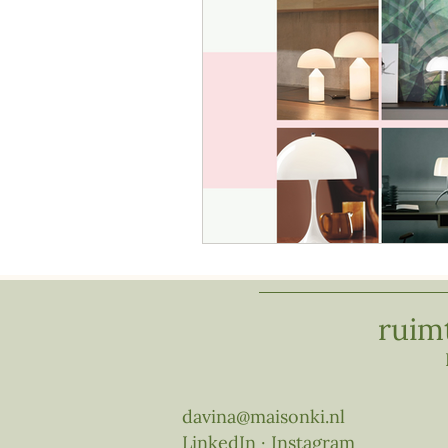
ruim
davina@maisonki.nl
LinkedIn
·
Instagram