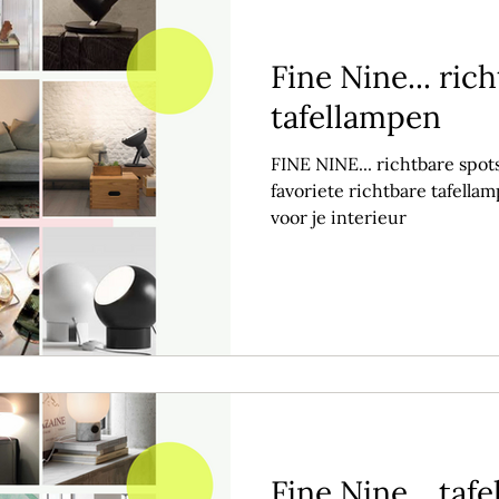
Fine Nine... ric
tafellampen
FINE NINE... richtbare spot
favoriete richtbare tafella
voor je interieur
Fine Nine... ta