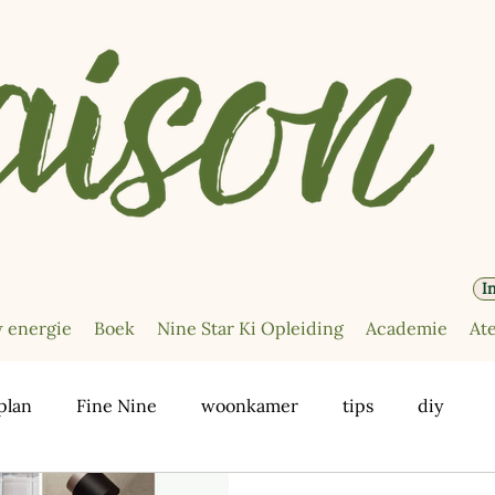
I
 energie
Boek
Nine Star Ki Opleiding
Academie
Ate
plan
Fine Nine
woonkamer
tips
diy