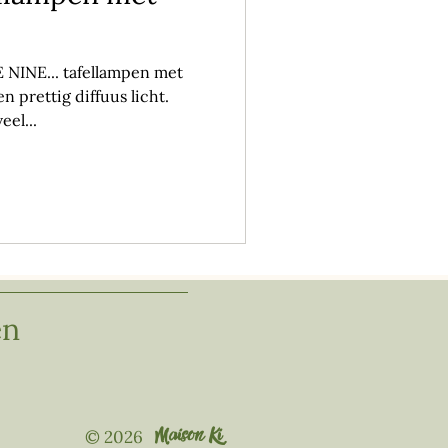
E NINE... tafellampen met
n prettig diffuus licht.
el...
en
Maison Ki
© 2026