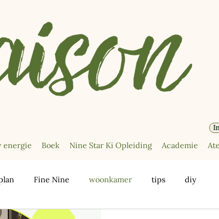
I
 energie
Boek
Nine Star Ki Opleiding
Academie
Ate
plan
Fine Nine
woonkamer
tips
diy