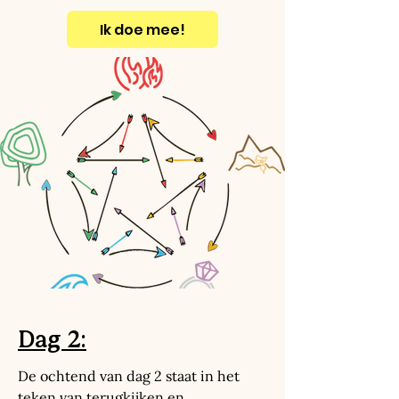
Ik doe mee!
Dag 2:
De ochtend van dag 2 staat in het
teken van terugkijken en