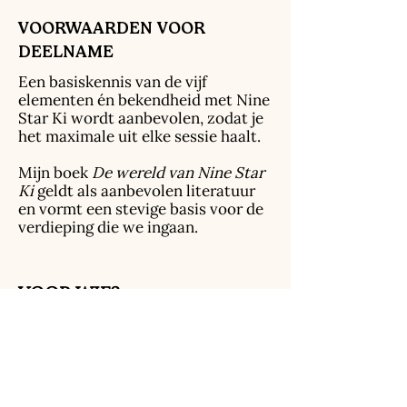
VOORWAARDEN VOOR
DEELNAME
Een basiskennis van de vijf
elementen én bekendheid met Nine
Star Ki wordt aanbevolen, zodat je
het maximale uit elke sessie haalt.
Mijn boek
De wereld van Nine Star
Ki
geldt als aanbevolen literatuur
en vormt een stevige basis voor de
verdieping die we ingaan.
VOOR WIE?
Deze serie is perfect voor jou als
je:
werkt met Feng Shui, energie of
coaching
Nine Star Ki wilt integreren in