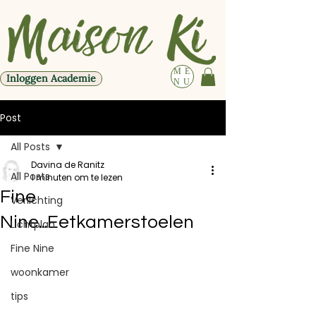
ME
Inloggen Academie
NU
Post
All Posts
Davina de Ranitz
All Posts
1 minuten om te lezen
Fine
Verlichting
Nine...Eetkamerstoelen
Lichtplan
Fine Nine
woonkamer
tips