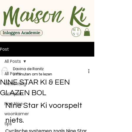
ME
Inloggen Academie
NU
Post
All Posts
Davina de Ranitz
All Posts
3 minuten om te lezen
NINE STAR KI & EEN
Verlichting
GLAZEN BOL
Lichtplan
Fine Nine
Nine Star Ki voorspelt 
woonkamer
niets.
tips
Cyclische systemen zoals Nine Star 