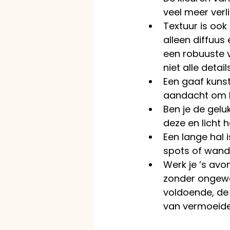
veel meer verl
Textuur is ook 
alleen diffuus 
een robuuste v
niet alle detail
Een gaaf kunsto
aandacht om 
Ben je de gelu
deze en licht he
Een lange hal 
spots of wandv
Werk je ’s avo
zonder ongewe
voldoende, de 
van vermoeide