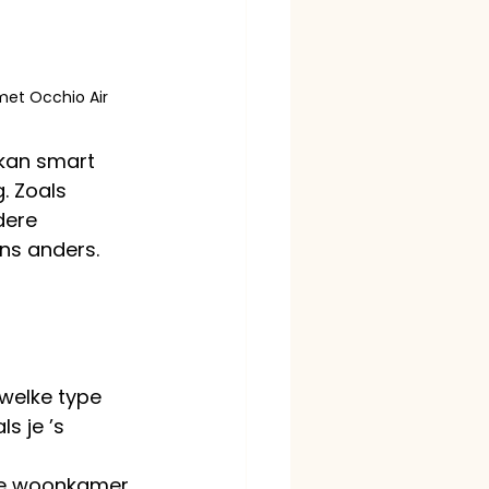
met Occhio Air
kan smart 
. Zoals 
dere 
ns anders. 
welke type 
s je ’s 
re woonkamer 