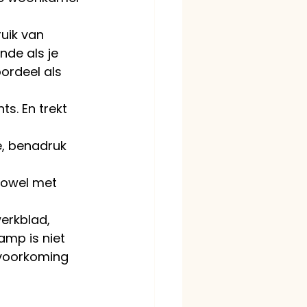
uik van 
nde als je 
ordeel als 
ts. En trekt 
e, benadruk 
zowel met 
erkblad, 
mp is niet 
 voorkoming 