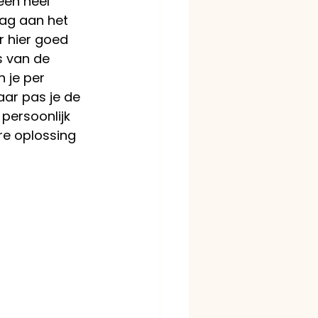
een heel 
dag aan het 
r hier goed 
s van de 
 je per 
aar pas je de 
 persoonlijk 
re oplossing 