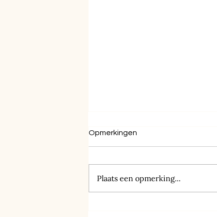
Opmerkingen
Plaats een opmerking...
Laat je persoonlijkheid
stralen in je woonkamer: tips