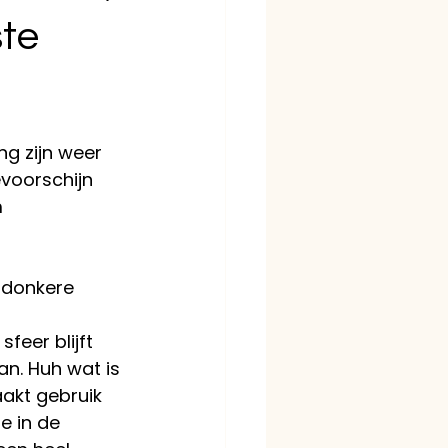
ste
ng zijn weer 
voorschijn 
 
 donkere 
sfeer blijft 
an. Huh wat is 
aakt gebruik 
e in de 