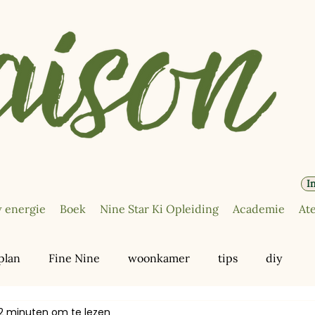
I
 energie
Boek
Nine Star Ki Opleiding
Academie
Ate
plan
Fine Nine
woonkamer
tips
diy
2 minuten om te lezen