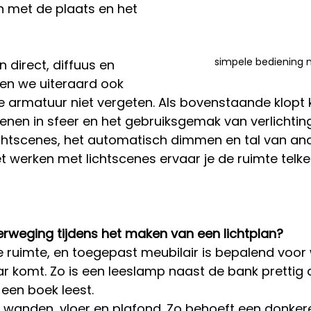
 met de plaats en het 
 
simpele bediening 
 direct, diffuus en 
laten we uiteraard ook 
 armatuur niet vergeten. Als bovenstaande klopt 
ienen in sfeer en het gebruiksgemak van verlichting
chtscenes, het automatisch dimmen en tal van an
t werken met lichtscenes ervaar je de ruimte telke
rweging tijdens het maken van een lichtplan? 
e ruimte, en toegepast meubilair is bepalend voor 
ar komt. Zo is een leeslamp naast de bank prettig al
een boek leest. 
n wanden, vloer en plafond. Zo behoeft een donke