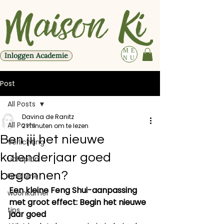
ME
Inloggen Academie
NU
Post
All Posts
Davina de Ranitz
All Posts
2 minuten om te lezen
Ben jij het nieuwe
Verlichting
kalenderjaar goed
Lichtplan
begonnen?
Fine Nine
Een kleine Feng Shui-aanpassing 
woonkamer
met groot effect: Begin het nieuwe 
tips
jaar goed