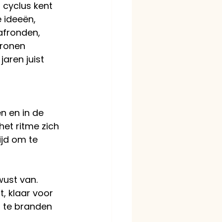
 cyclus kent 
 ideeën, 
afronden, 
tronen 
aren juist 
n en in de 
het ritme zich 
ijd om te 
wust van. 
, klaar voor 
t te branden 