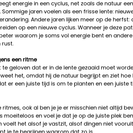
eegt energie in een cyclus, net zoals de natuur een
. Sommige jaren voelen als een frisse lente: nieuwe
verandering. Andere jaren lijken meer op de herfst: 
ereiden op een nieuwe cyclus. Wanneer je deze pa
e beter waarom je soms vol energie bent en andere j
rust.
gens een ritme
t te geloven dat er in de lente gezaaid moet worde
 weet het, omdat hij de natuur begrijpt en ziet hoe 
at er een juiste tijd is om te planten en een juiste t
ke ritmes, ook al ben je je er misschien niet altijd be
 moeiteloos en voel je dat je op de juiste plek bent
 voelt het alsof je vastzit, alsof dingen niet voorui
helpt je te begrijpen waarom dat zo is.