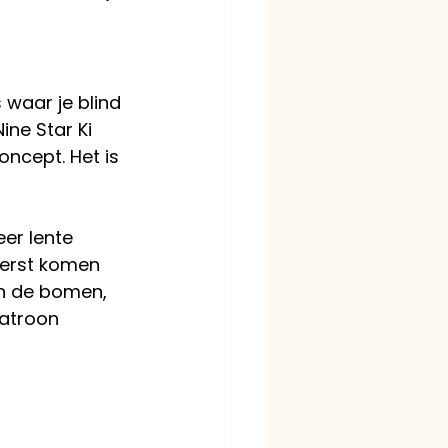
s waar je blind 
ne Star Ki 
oncept. Het is 
er lente 
Eerst komen 
n de bomen, 
patroon 