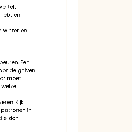
vertelt 
 hebt en 
e winter en 
beuren. Een 
oor de golven 
jaar moet 
n welke 
ren. Kijk 
 patronen in 
die zich 