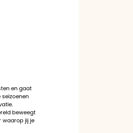
sten en gaat 
 seizoenen 
atie.
wereld beweegt 
waarop jij je 