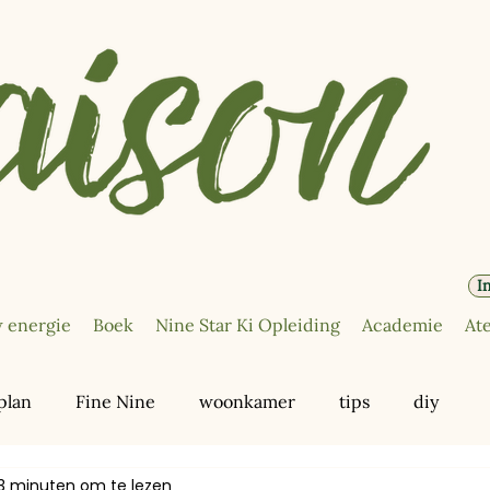
I
 energie
Boek
Nine Star Ki Opleiding
Academie
Ate
plan
Fine Nine
woonkamer
tips
diy
3 minuten om te lezen