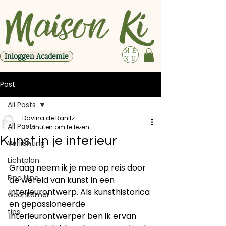
ME
Inloggen Academie
NU
Post
All Posts
Davina de Ranitz
All Posts
3 minuten om te lezen
Kunst in je interieur
Verlichting
Lichtplan
Graag neem ik je mee op reis door 
Fine Nine
de wereld van kunst in een 
interieurontwerp. Als kunsthistorica 
woonkamer
en gepassioneerde 
tips
interieurontwerper ben ik ervan 