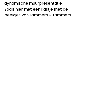
dynamische muurpresentatie. 
Zoals hier met een kastje met de 
beeldjes van Lammers & Lammers 
en een bronzen beeldje van onze 
hond. Een bordje en een ingelijst 
bierviltje van Herman brood.