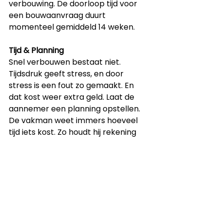
verbouwing. De doorloop tijd voor 
een bouwaanvraag duurt 
momenteel gemiddeld 14 weken. 
Tijd & Planning
Snel verbouwen bestaat niet.
Tijdsdruk geeft stress, en door 
stress is een fout zo gemaakt. En 
dat kost weer extra geld. Laat de 
aannemer een planning opstellen. 
De vakman weet immers hoeveel 
tijd iets kost. Zo houdt hij rekening 
met droogtijd van pas gestort 
beton en bouwt hij marges in met 
betrekking tot het weer. De 
planning is hierdoor realistisch. 
Geloof me een goede vakman 
heeft zijn volgende klus ook al op 
de planning staan, hij zal er alles 