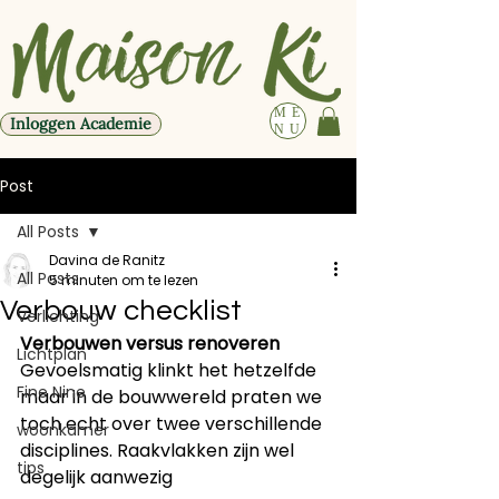
ME
Inloggen Academie
NU
Post
All Posts
Davina de Ranitz
All Posts
5 minuten om te lezen
Verbouw checklist
Verlichting
Verbouwen versus renoveren
Lichtplan
Gevoelsmatig klinkt het hetzelfde 
Fine Nine
maar in de bouwwereld praten we 
toch echt over twee verschillende 
woonkamer
disciplines. Raakvlakken zijn wel 
tips
degelijk aanwezig