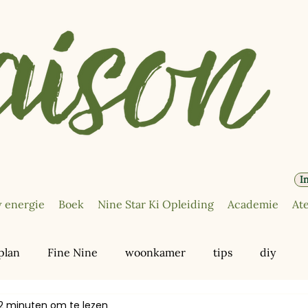
I
 energie
Boek
Nine Star Ki Opleiding
Academie
Ate
plan
Fine Nine
woonkamer
tips
diy
2 minuten om te lezen