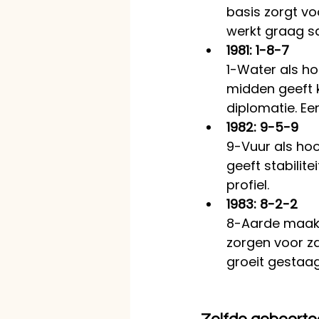
basis zorgt vo
werkt graag s
1981: 1-8-7
1-Water als hoo
midden geeft k
diplomatie. Een
1982: 9-5-9
9-Vuur als hoo
geeft stabilit
profiel.
1983: 8-2-2
8-Aarde maakt
zorgen voor za
groeit gestaag