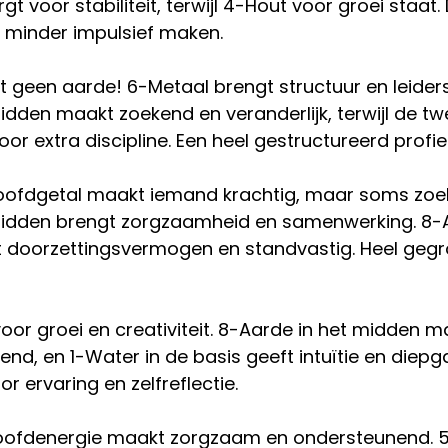
t voor stabiliteit, terwijl 4-Hout voor groei staat. D
n minder impulsief maken.
eft geen aarde! 6-Metaal brengt structuur en leider
idden maakt zoekend en veranderlijk, terwijl de t
or extra discipline. Een heel gestructureerd profiel
oofdgetal maakt iemand krachtig, maar soms zoe
midden brengt zorgzaamheid en samenwerking. 8-A
t doorzettingsvermogen en standvastig. Heel gegr
oor groei en creativiteit. 8-Aarde in het midden ma
end, en 1-Water in de basis geeft intuïtie en diepga
oor ervaring en zelfreflectie.
oofdenergie maakt zorgzaam en ondersteunend. 5