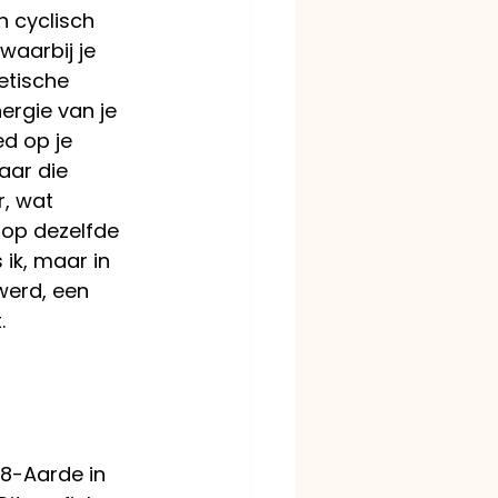
n cyclisch 
aarbij je 
tische 
ergie van je 
d op je 
aar die 
r, wat 
op dezelfde 
 ik, maar in 
werd, een 
.
8-Aarde in 