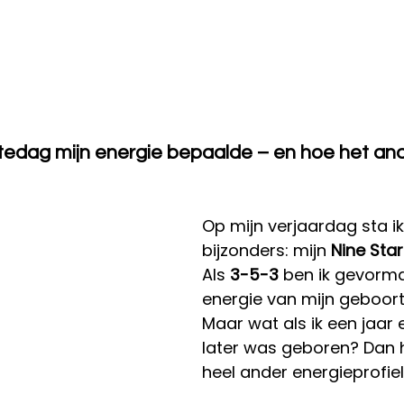
tedag mijn energie bepaalde – en hoe het and
Op mijn verjaardag sta ik s
bijzonders: mijn 
Nine Star 
Als 
3-5-3
 ben ik gevorm
energie van mijn geboor
Maar wat als ik een jaar 
later was geboren? Dan h
heel ander energieprofie