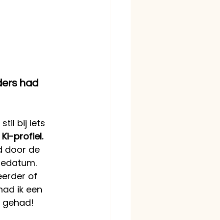
ers had 
til bij iets 
Ki-profiel.
d door de 
tedatum. 
eerder of 
ad ik een 
l gehad!