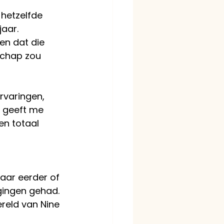
hetzelfde 
jaar.
en dat die 
schap zou 
rvaringen, 
l geeft me 
en totaal 
aar eerder of 
gingen gehad. 
ereld van Nine 