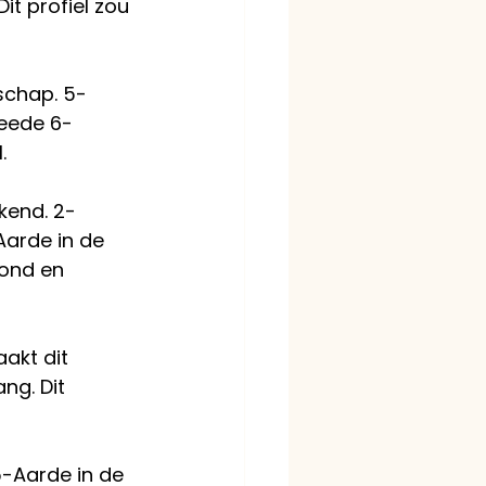
it profiel zou 
schap. 5-
weede 6-
.
kend. 2-
arde in de 
ond en 
akt dit 
ng. Dit 
-Aarde in de 