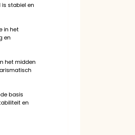
is stabiel en 
 in het 
g en 
in het midden 
harismatisch 
de basis 
biliteit en 