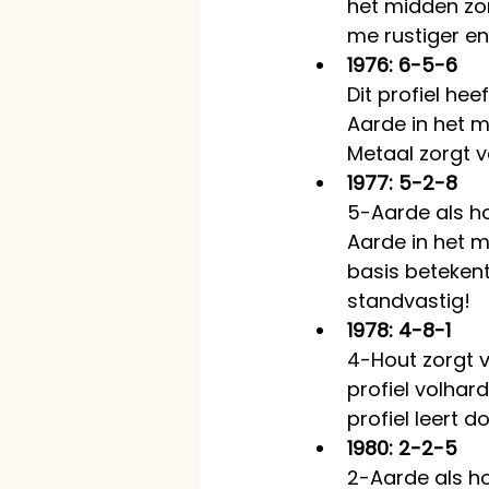
het midden zorg
me rustiger e
1976: 6-5-6
Dit profiel he
Aarde in het m
Metaal zorgt vo
1977: 5-2-8
5-Aarde als h
Aarde in het 
basis beteken
standvastig!
1978: 4-8-1
4-Hout zorgt v
profiel volhard
profiel leert d
1980: 2-2-5
2-Aarde als h