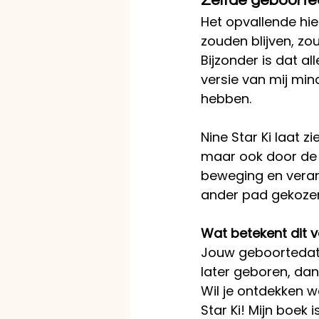
Zelfde geboorte
Het opvallende hi
zouden blijven, zo
Bijzonder is dat al
versie van mij min
hebben.
Nine Star Ki laat 
maar ook door de e
beweging en verand
ander pad gekoze
Wat betekent dit v
Jouw geboortedatu
later geboren, dan
Wil je ontdekken w
Star Ki! Mijn boek i