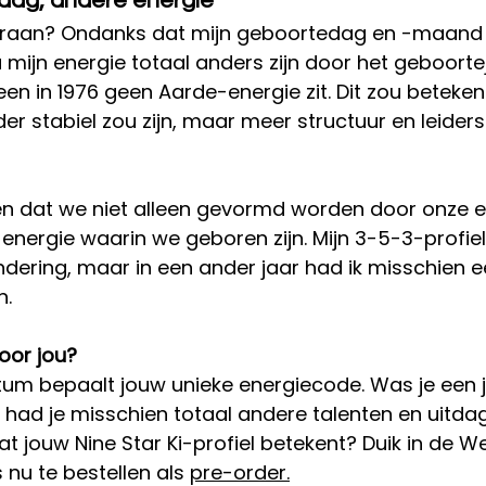
dag, andere energie
eraan? Ondanks dat mijn geboortedag en -maand 
u mijn energie totaal anders zijn door het geboorte
leen in 1976 geen Aarde-energie zit. Dit zou beteken
der stabiel zou zijn, maar meer structuur en leider
zien dat we niet alleen gevormd worden door onze e
nergie waarin we geboren zijn. Mijn 3-5-3-profie
ering, maar in een ander jaar had ik misschien e
n.
oor jou?
m bepaalt jouw unieke energiecode. Was je een j
 had je misschien totaal andere talenten en uitda
at jouw Nine Star Ki-profiel betekent? Duik in de W
s nu te bestellen als 
pre-order.